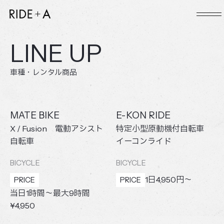
本文までスキップする
メ
LINE UP
車種・レンタル商品
MATE BIKE
E-KON RIDE
X / Fusion 電動アシスト
特定小型原動機付自転車
自転車
イーコンライド
BICYCLE
BICYCLE
1日4,950円～
PRICE
PRICE
当日1時間～最大9時間
¥4,950